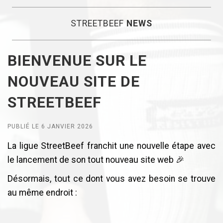
STREETBEEF
NEWS
BIENVENUE SUR LE
NOUVEAU SITE DE
STREETBEEF
PUBLIÉ LE 6 JANVIER 2026
La ligue StreetBeef franchit une nouvelle étape avec
le lancement de son tout nouveau site web 🎉
Désormais, tout ce dont vous avez besoin se trouve
au même endroit :