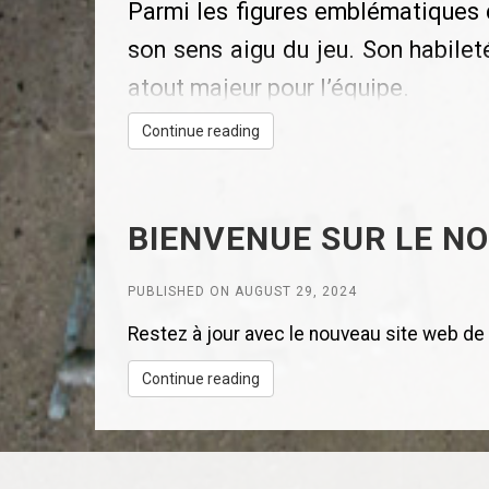
Parmi les figures emblématiques 
son sens aigu du jeu. Son habilet
atout majeur pour l’équipe.
Continue reading
Chris Frankel, quant à lui, est c
palet, il incarne la détermination e
François Goulet apporte une tou
BIENVENUE SUR LE NO
blagues incessantes sont un vérita
PUBLISHED ON AUGUST 29, 2024
Enfin, Etienne Lacaille est le 
Restez à jour avec le nouveau site web de la
inspirent ses coéquipiers à donne
Continue reading
Nous sommes également heureux d
avoir été mis au ballotage par s
coéquipiers.