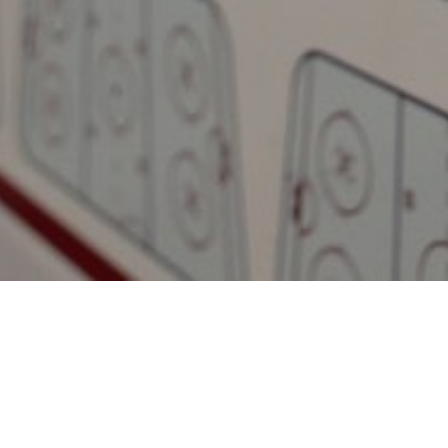
Démarrer
Plateforme
Tarifs
Essaie gratuitement
Mon compte
App mobile
Aide