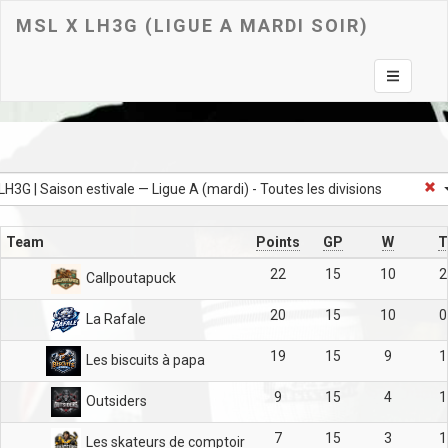
MSL X LH3G (LIGUE A MARDI SOIR)
Toggle na
LH3G | Saison estivale — Ligue A (mardi) - Toutes les divisions
Team
Points
GP
W
T
22
15
10
2
Callpoutapuck
20
15
10
0
La Rafale
19
15
9
1
Les biscuits à papa
9
15
4
1
Outsiders
7
15
3
1
Les skateurs de comptoir