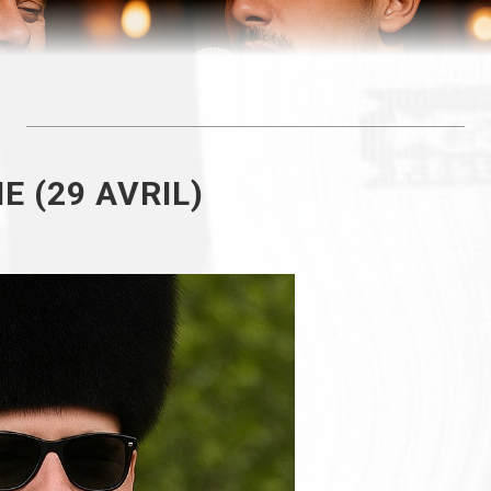
E (29 AVRIL)
s “La P’tite Peste”