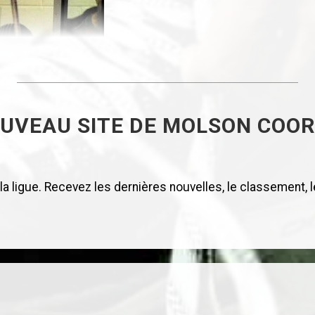
OUVEAU SITE DE MOLSON COO
 ligue. Recevez les dernières nouvelles, le classement, le 
 MOLSON COORS
 l’inimitable Yvan Dumidov, élu joueur de la semain
e qui ferait pâlir un couteau suisse. Défenseur, attaqu