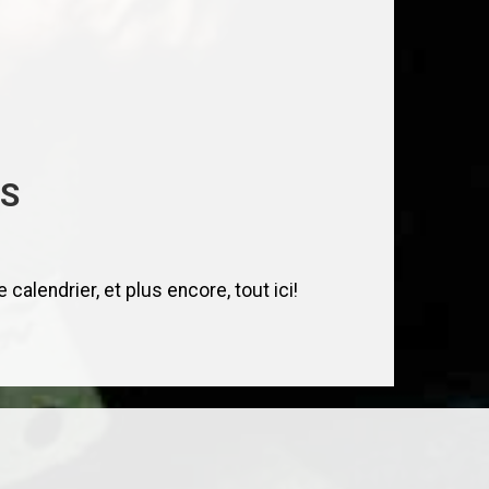
RS
calendrier, et plus encore, tout ici!
e pour ses aptitudes de marqueur dignes
ant, — Yvan peut tout faire sur la glace