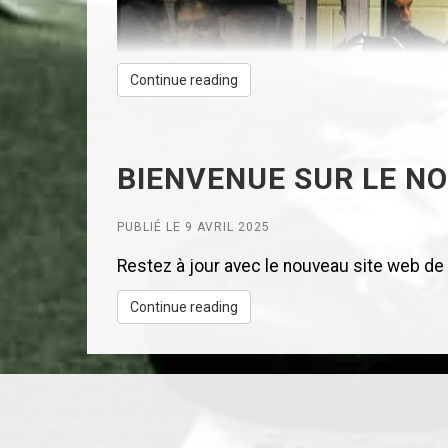
Continue reading
BIENVENUE SUR LE N
PUBLIÉ LE 9 AVRIL 2025
Restez à jour avec le nouveau site web de la
JOUEUR DE LA SEMAINE – LIGUE
Continue reading
YVAN DUMIDOV
Cette semaine, nul ne pouvait détrôner
d’un sniper soviétique et sa polyvalenc
(sauf backchecker).