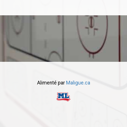
Alimenté par
Maligue.ca