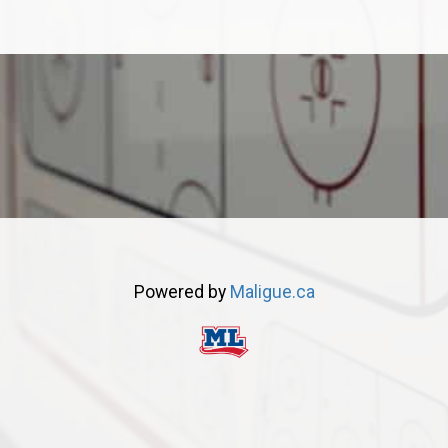
Powered by
Maligue.ca