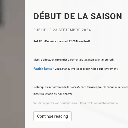
DÉBUT DE LA SAISON
PUBLIÉ LE 23 SEPTEMBRE 2024
RAPPEL - Début ce mercredi 22:00 Blainville #2
Merci d'effectuer le premier paiement de la saison avant mercredi.
Patrick Samson
vous a fait suivre les coordonnées pour le virement.
Noter que les chambres de la Glace #2 sont fermées pour la saison afin de rén
laissé sur le tapis du hall d'entrée.
Veuillez apporter vos bouteilles d'eau. L'eau n'est pas potable à l'aréna.
Continue reading
13 parties en 2024