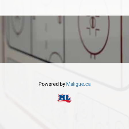
Powered by
Maligue.ca