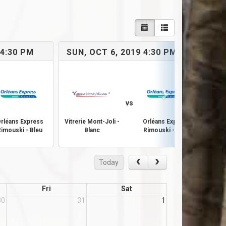
 4:30 PM
SUN, OCT 6, 2019 4:30 PM
SU
vs
rléans Express
Vitrerie Mont-Joli -
Orléans Express
Vitre
Rimouski - Bleu
Blanc
Rimouski - Bleu
Today
Fri
Sat
30
31
1