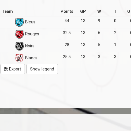
Team
Points
GP
W
T
O
44
13
9
0
Bleus
32.5
13
6
2
Rouges
28
13
5
1
Noirs
25.5
13
3
3
Blancs
Export
Show legend