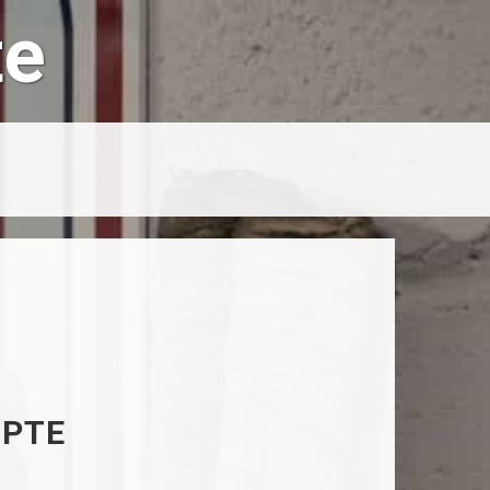
te
MPTE