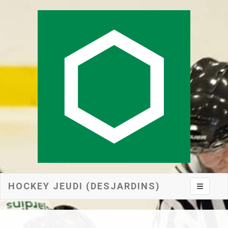
HOCKEY JEUDI (DESJARDINS)
Toggle na