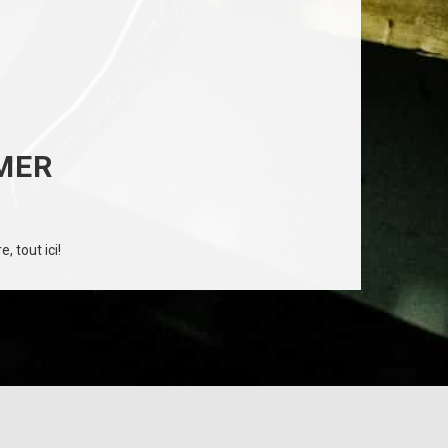
MER
, tout ici!