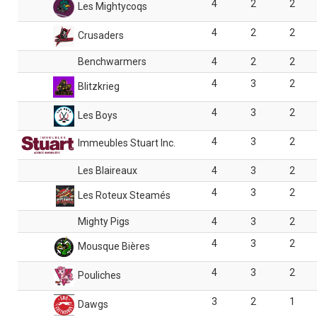
4
2
2
Les Mightycoqs
4
2
2
Crusaders
Benchwarmers
4
2
2
4
3
2
Blitzkrieg
4
3
2
Les Boys
4
3
2
Immeubles Stuart Inc.
Les Blaireaux
4
3
2
4
3
2
Les Roteux Steamés
Mighty Pigs
4
3
2
4
3
2
Mousque Bières
4
3
2
Pouliches
3
2
1
Dawgs