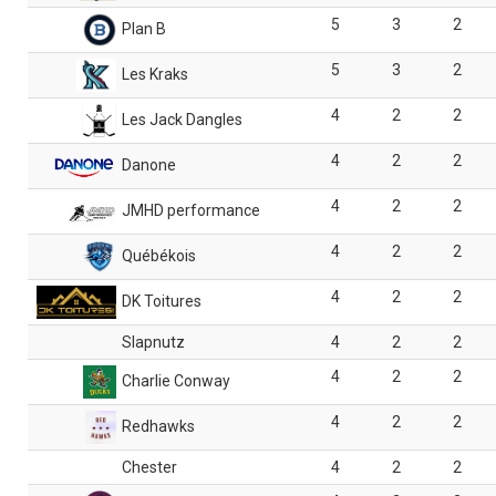
5
3
2
Plan B
5
3
2
Les Kraks
4
2
2
Les Jack Dangles
4
2
2
Danone
4
2
2
JMHD performance
4
2
2
Québékois
4
2
2
DK Toitures
Slapnutz
4
2
2
4
2
2
Charlie Conway
4
2
2
Redhawks
Chester
4
2
2