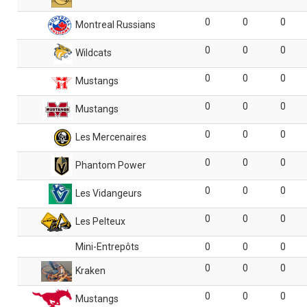
0
0
0
Montreal Russians
0
0
0
Wildcats
0
0
0
Mustangs
0
0
0
Mustangs
0
0
0
Les Mercenaires
0
0
0
Phantom Power
0
0
0
Les Vidangeurs
0
0
0
Les Pelteux
Mini-Entrepôts
0
0
0
0
0
0
Kraken
0
0
0
Mustangs