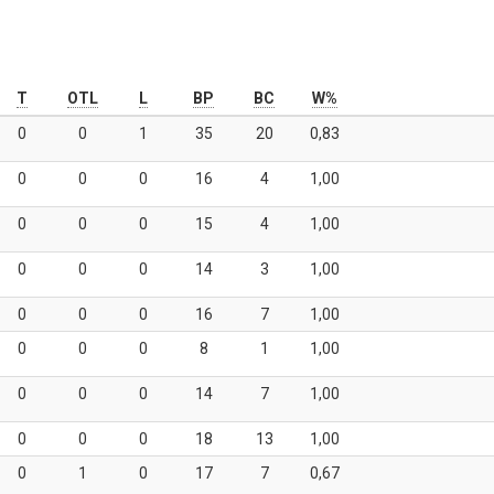
T
OTL
L
BP
BC
W%
0
0
1
35
20
0,83
0
0
0
16
4
1,00
0
0
0
15
4
1,00
0
0
0
14
3
1,00
0
0
0
16
7
1,00
0
0
0
8
1
1,00
0
0
0
14
7
1,00
0
0
0
18
13
1,00
0
1
0
17
7
0,67