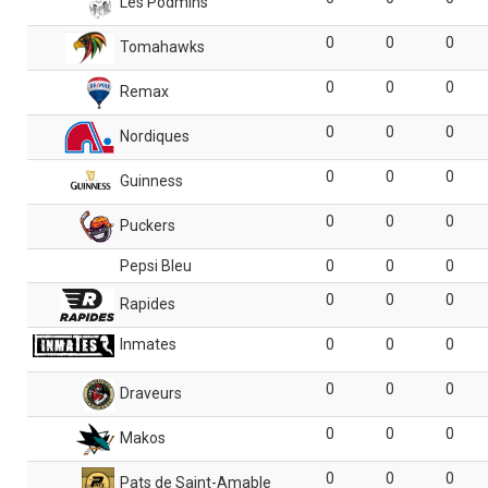
Les Podmins
0
0
0
Tomahawks
0
0
0
Remax
0
0
0
Nordiques
0
0
0
Guinness
0
0
0
Puckers
Pepsi Bleu
0
0
0
0
0
0
Rapides
Inmates
0
0
0
0
0
0
Draveurs
0
0
0
Makos
0
0
0
Pats de Saint-Amable