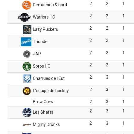
2
2
1
Demathieu & bard
2
2
1
Warriors HC
2
2
1
Lazy Puckers
2
2
1
Thunder
2
2
1
JAP
2
2
1
Spros HC
2
3
1
Charrues de l'Est
2
3
1
L’équipe de hockey
Brew Crew
2
3
1
2
3
1
Les Shafts
2
3
1
Mighty Drunks