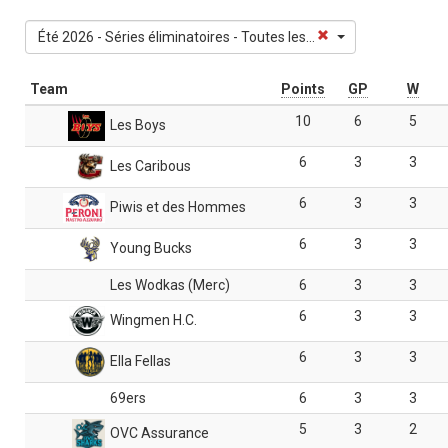
Été 2026 - Séries éliminatoires - Toutes les divisions
Team
Points
GP
W
10
6
5
Les Boys
6
3
3
Les Caribous
6
3
3
Piwis et des Hommes
6
3
3
Young Bucks
Les Wodkas (Merc)
6
3
3
6
3
3
Wingmen H.C.
6
3
3
Ella Fellas
69ers
6
3
3
5
3
2
OVC Assurance