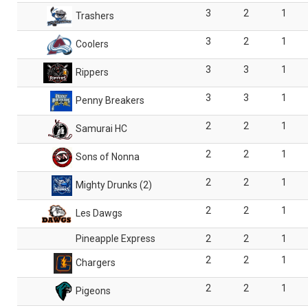
3
2
1
Trashers
3
2
1
Coolers
3
3
1
Rippers
3
3
1
Penny Breakers
2
2
1
Samurai HC
2
2
1
Sons of Nonna
2
2
1
Mighty Drunks (2)
2
2
1
Les Dawgs
Pineapple Express
2
2
1
2
2
1
Chargers
2
2
1
Pigeons