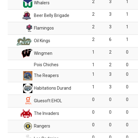
2
3
1
Whalers
2
3
1
Beer Belly Brigade
2
3
1
Flamingos
2
6
1
Oil Kings
1
2
0
Wingmen
Pois Chiches
1
2
0
1
3
0
The Reapers
1
3
0
Habitations Durand
0
0
0
Gluesoft EHOL
0
0
0
The Invaders
0
0
0
Rangers
0
0
0