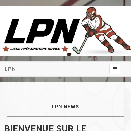
LPN
Toggle na
LPN
NEWS
BIENVENUE SUR LE