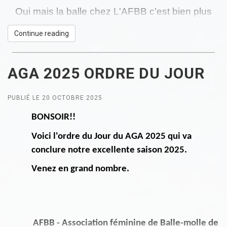
Oui mais la balle chez L'AFBB c’est bien plus
que ça.
Continue reading
C’est des moments de cœur, des moments
AGA 2025 ORDRE DU JOUR
précieux,
Des duos mères-filles, complices et heureux.
PUBLIÉ LE 20 OCTOBRE 2025
Un catch spectaculaire, comme celui de
BONSOIR!!
Charlotte,
Voici l'ordre du Jour du AGA 2025 qui va
Mais surtout le câlin de sa mère… et l’émotion
conclure notre excellente saison 2025.
qui remonte.
Venez en grand nombre.
C’est les sourires de fierté des mères qu’on voit
dans les estrades,
Josée, Sonia, Claudy… fières de leurs
AFBB - Association féminine de Balle-molle de